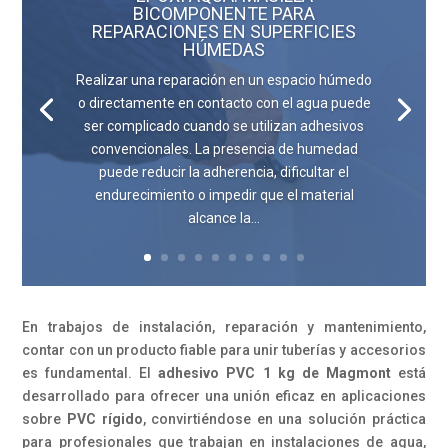
BICOMPONENTE PARA
REPARACIONES EN SUPERFICIES
HÚMEDAS
Realizar una reparación en un espacio húmedo
o directamente en contacto con el agua puede
ser complicado cuando se utilizan adhesivos
convencionales. La presencia de humedad
puede reducir la adherencia, dificultar el
endurecimiento o impedir que el material
alcance la...
En trabajos de instalación, reparación y mantenimiento,
contar con un producto fiable para unir tuberías y accesorios
es fundamental. El
adhesivo PVC 1 kg de Magmont
está
desarrollado para ofrecer una unión eficaz en aplicaciones
sobre
PVC rígido
, convirtiéndose en una solución práctica
para profesionales que trabajan en instalaciones de agua,